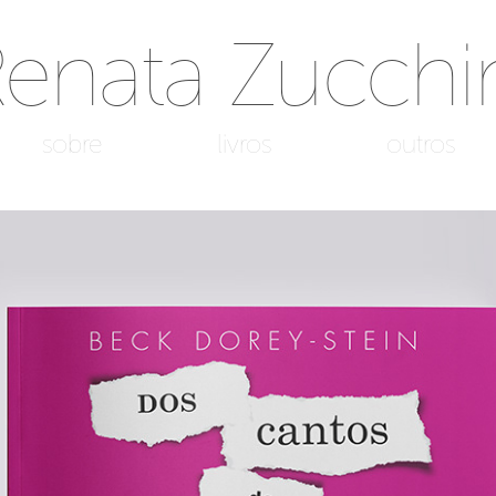
enata Zucchi
sobre
livros
outros